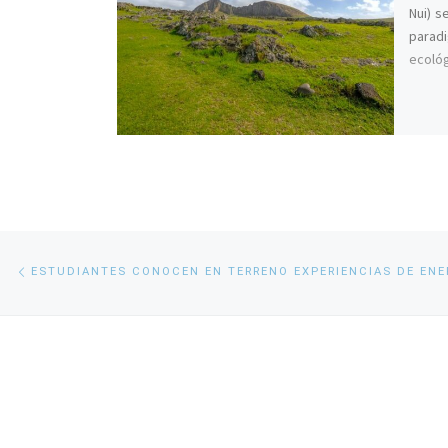
Nui) s
parad
ecológ
Navegación
Entrada
anterior
de
entradas