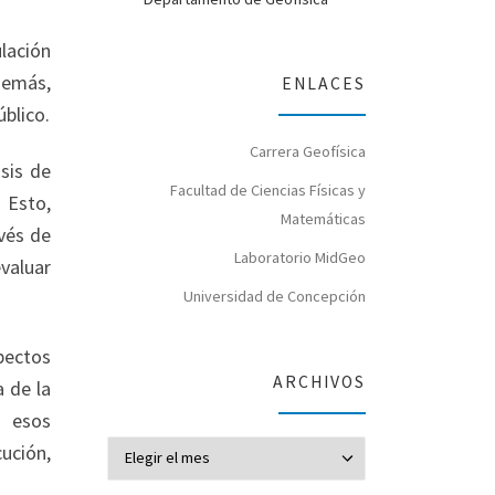
ulación
demás,
ENLACES
blico.
Carrera Geofísica
isis de
Facultad de Ciencias Físicas y
 Esto,
Matemáticas
vés de
Laboratorio MidGeo
valuar
Universidad de Concepción
pectos
ARCHIVOS
 de la
a esos
Archivos
ución,