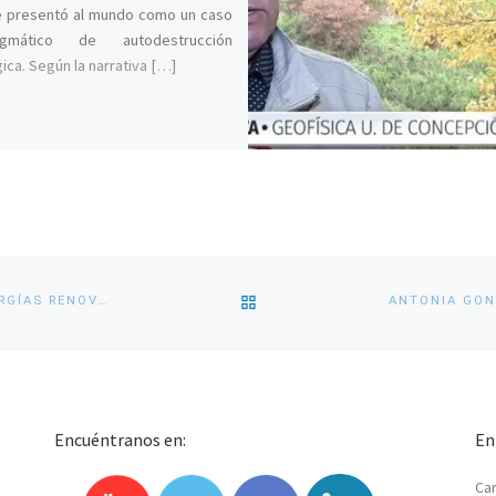
e presentó al mundo como un caso
igmático de autodestrucción
ica. Según la narrativa […]
VOLVER
ESTUDIANTES CONOCEN EN TERRENO EXPERIENCIAS DE ENERGÍAS RENOVABLES
A
LA
Encuéntranos en:
En
LISTA
Car