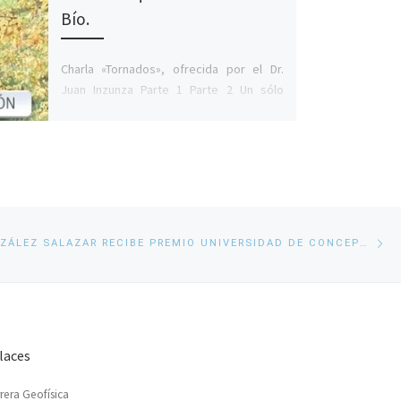
Bío.
Charla «Tornados», ofrecida por el Dr.
Juan Inzunza Parte 1 Parte 2 Un sólo
tornado pero con dos zonas de
destrucción (24 […]
En
ANTONIA GONZÁLEZ SALAZAR RECIBE PREMIO UNIVERSIDAD DE CONCEPCIÓN 2026
si
laces
rera Geofísica