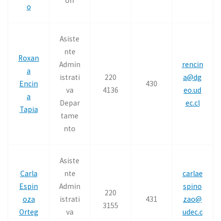
ón
o
Asiste
nte
Roxan
Admin
rencin
a
istrati
220
a@dg
Encin
430
va
4136
eo.ud
a
Depar
ec.cl
Tapia
tame
nto
Asiste
Carla
nte
carlae
Espin
Admin
spino
220
oza
istrati
431
zao@
3155
Orteg
va
udec.c