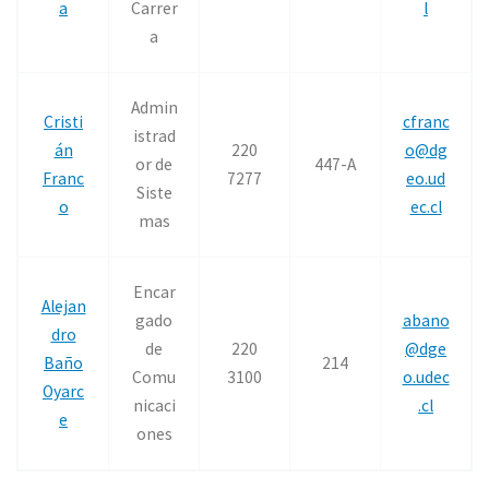
a
Carrer
l
a
Admin
Cristi
cfranc
istrad
án
220
o@dg
or de
447-A
Franc
7277
eo.ud
Siste
o
ec.cl
mas
Encar
Alejan
gado
abano
dro
de
220
@dge
Baño
214
Comu
3100
o.udec
Oyarc
nicaci
.cl
e
ones