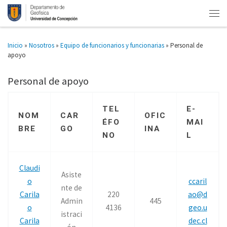
Inicio
»
Nosotros
»
Equipo de funcionarios y funcionarias
»
Personal de
apoyo
Personal de apoyo
TEL
E-
NOM
CAR
OFIC
ÉFO
MAI
BRE
GO
INA
NO
L
Claudi
Asiste
o
ccaril
nte de
Carila
220
ao@d
Admin
445
o
4136
geo.u
istraci
Carila
dec.cl