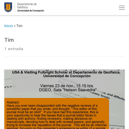
Inicio
»
Tim
Tim
1 entrada
Invitamos a todos los miembros del DGEO a participar de este seminario
interno, donde nuestro profesor invitado el Dr. Tim Warner, analizará desde
su perspectiva de editor, diversos tips a considerar para publicar en una
revista. Este será un seminario de carácter informal, que pretende
realizarse en el marco de una conversación y análisis conjunto, por ello se
llevará a cabo en nuestra sala de reuniones “Nelson Saavedra” (cuarto
piso del DGEO).