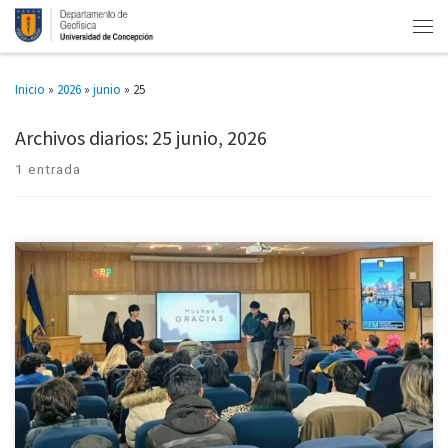
Inicio
»
2026
»
junio
»
25
Archivos diarios:
25 junio, 2026
1 entrada
Un nuevo ciclo de presentaciones científicas protagonizaron este martes
24 de junio las y los estudiantes de primer año de Geofísica de la
Universidad de Concepción, en el marco del […]