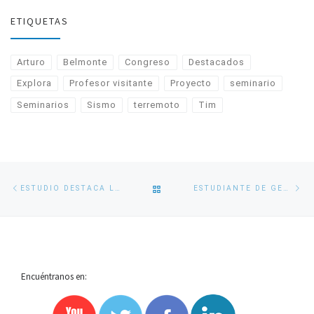
ETIQUETAS
Arturo
Belmonte
Congreso
Destacados
Explora
Profesor visitante
Proyecto
seminario
Seminarios
Sismo
terremoto
Tim
Navegación
Entrada
En
VOLVER
ESTUDIO DESTACA LA IMPORTANCIA DEL AGUA EN LA SISMICIDAD Y LA OCURRENCIA DE TERREMOTOS LENTOS EN EL NORTE DE CHILE
ESTUDIANTE DE GEOFÍSICA UDEC JOSEFA BARRAZA PRESENTA ESTUDIO EN CONFERENCIA SUB-ANTÁRTICA
de
anterior
si
entradas
A
LA
Encuéntranos en:
LISTA
DE