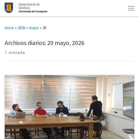
Inicio
»
2026
»
mayo
»
20
Archivos diarios:
20 mayo, 2026
1 entrada
El desafío de llevar electricidad confiable a comunidades aisladas, sin
depender de combustibles fósiles, es el eje de la tesis de magíster que
presentó el estudiante del Magíster en Geofísica […]