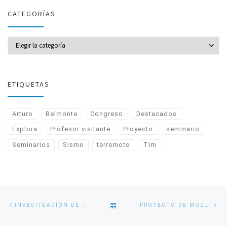
CATEGORÍAS
CATEGORÍAS
ETIQUETAS
Arturo
Belmonte
Congreso
Destacados
Explora
Profesor visitante
Proyecto
seminario
Seminarios
Sismo
terremoto
Tim
Navegación
Entrada
En
VOLVER
INVESTIGACIÓN DE LA UDEC AHORA ESTÁ EN ESCUELAS, EL METRO Y BIBLIOTECAS DE FRANCIA
PROYECTO DE MODELACIÓN BIOGEOQUÍMICA PRESENTA VIDEO DE DIVULGACIÓN
de
anterior
si
entradas
A