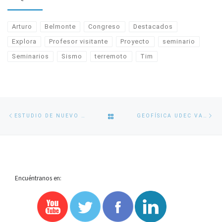
Arturo
Belmonte
Congreso
Destacados
Explora
Profesor visitante
Proyecto
seminario
Seminarios
Sismo
terremoto
Tim
Navegación
Entrada
En
VOLVER
ESTUDIO DE NUEVO GEOFÍSICO IDENTIFICA PÉRDIDA DE SUPERFICIE DE DOS GLACIARES DE CAMPO DE HIELO SUR
GEOFÍSICA UDEC VALERIA MUNDACA REALIZÓ ESTADÍA DOCTORAL SOBRE ENERGÍAS MARINAS EN FRANCIA
de
anterior
si
entradas
A
LA
Encuéntranos en:
LISTA
DE
ENTRADAS