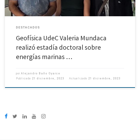
DESTACADOS
Geofísica UdeC Valeria Mundaca
realizó estadía doctoral sobre
energías marinas …
por
Alejandro Baño Oyarce
Publicada
21 diciembre, 2023
Actualizado
21 diciembre, 2023