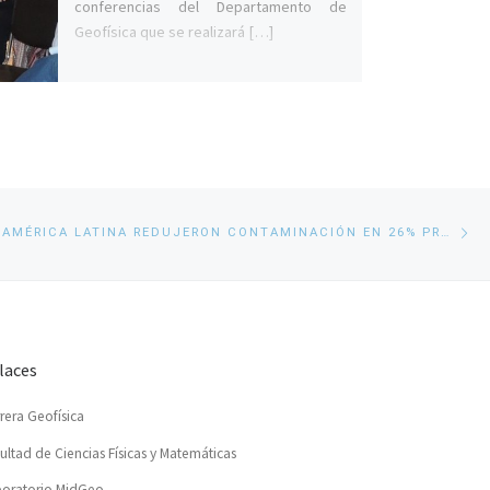
conferencias del Departamento de
Geofísica que se realizará […]
En
CIUDADES DE AMÉRICA LATINA REDUJERON CONTAMINACIÓN EN 26% PROMEDIO DURANTE LA PANDEMIA DE COVID 19
si
laces
rera Geofísica
ultad de Ciencias Físicas y Matemáticas
oratorio MidGeo