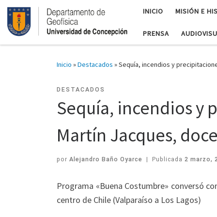
INICIO
MISIÓN E HI
PRENSA
AUDIOVIS
Inicio
»
Destacados
»
Sequía, incendios y precipitacion
DESTACADOS
Sequía, incendios y p
Martín Jacques, doc
por
Alejandro Baño Oyarce
|
Publicada
2 marzo, 
Programa «Buena Costumbre» conversó con el
centro de Chile (Valparaíso a Los Lagos)