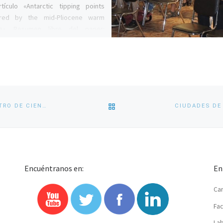
tículo «Antarctic tipping points
ered by the mid-Pliocene warm
te». Resumen libre del paper:
ficos han […]
VOLVER
FACULTAD FUE SEDE DE ESCUELA DE VERANO 2023 DEL CENTRO DE CIENCIA DEL CLIMA Y LA RESILIENCIA
A
LA
Encuéntranos en:
En
LISTA
Car
DE
Fac
ENTRADAS
Lab