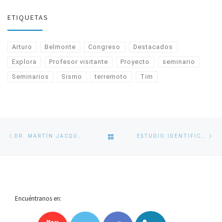
ETIQUETAS
Arturo
Belmonte
Congreso
Destacados
Explora
Profesor visitante
Proyecto
seminario
Seminarios
Sismo
terremoto
Tim
Navegación
Entrada
En
VOLVER
DR. MARTÍN JACQUES COPER ASUME LA DIRECCIÓN DEL DEPARTAMENTO DE GEOFÍSICA HASTA 2026
ESTUDIO IDENTIFICA EFECTO DE CORRIENTE DE HIELO EN ADELGAZAMIENTO DE GROENLANDIA
de
anterior
si
entradas
A
LA
Encuéntranos en:
LISTA
DE