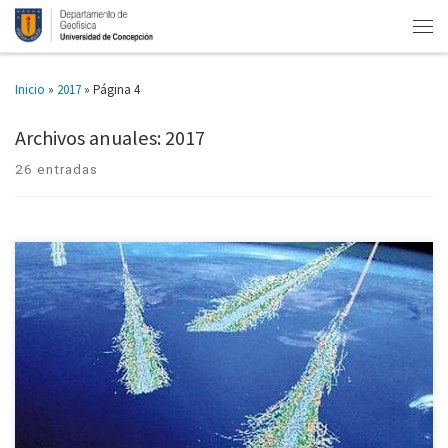
Inicio
»
2017
»
Página 4
Archivos anuales:
2017
26 entradas
Experto en física destacó la potencialidad del estudio de los rayos cósmicos
Hoy existen detectores para la llegada de núcleos de átomos desde las
galaxias, los que al ser modificados […]