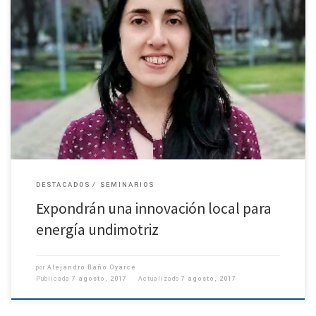
Este viernes 11 de agosto se realizará una charla para dar a conocer una
innovación y emprendimiento local para generar energía undimotriz, es
decir, aprovechando la fuerza generada por […]
DESTACADOS
SEMINARIOS
Expondrán una innovación local para
energía undimotriz
por
Alejandro Baño Oyarce
Publicada
7 agosto, 2017
Actualizado
7 agosto, 2017