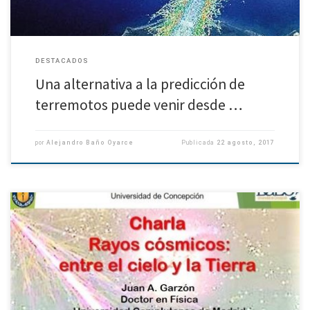
DESTACADOS
Una alternativa a la predicción de
terremotos puede venir desde …
por
Alejandro Baño Oyarce
Publicada
22 agosto, 2017
Este viernes 18 de agosto se realizará el seminario «Rayos cósmicos: entre el
cielo y la Tierra», ocasión en que el doctor en Física de la Universidad
Complutense de Madrid, […]