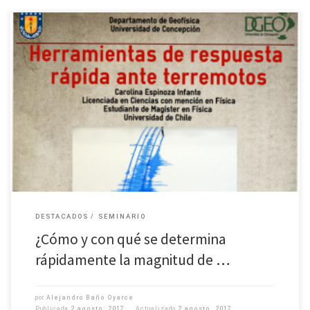
Este jueves 3 de agosto, la física Carolina Espinoza Infante expone acerca
de las «Herramientas de Respuesta Rápida ante Terremotos», en el
Auditorio Alamiro Robledo del Departamento de Geofísica. Desde […]
DESTACADOS
SEMINARIO
¿Cómo y con qué se determina
rápidamente la magnitud de …
por
Alejandro Baño Oyarce
Publicada
2 agosto, 2017
Actualizado
2 agosto, 2017