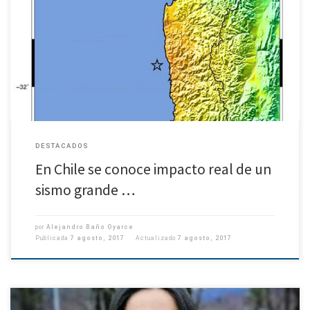
Sistema aplicado por expertos del Centro Sismológico Nacional La
información se entrega al SHOA y a la ONEMI para alertar de maremotos y
responder pronto a los efectos en las […]
DESTACADOS
En Chile se conoce impacto real de un
sismo grande …
por
Alejandro Baño Oyarce
Publicada
7 agosto, 2017
Actualizado
7 agosto, 2017