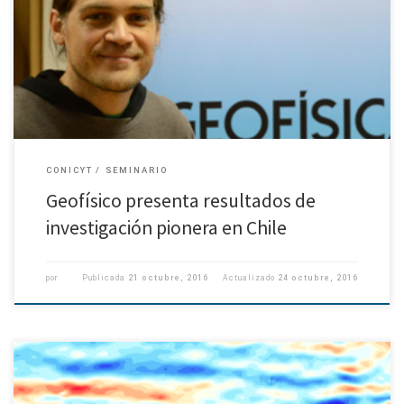
El jueves 20 de octubre se presentó en la Universidad de Concepción, los
resultados de una investigación pionera en Chile en el campo de
“Estriaciones”, un tipo de corrientes recientemente […]
CONICYT
SEMINARIO
Geofísico presenta resultados de
investigación pionera en Chile
por
Publicada
21 octubre, 2016
Actualizado
24 octubre, 2016