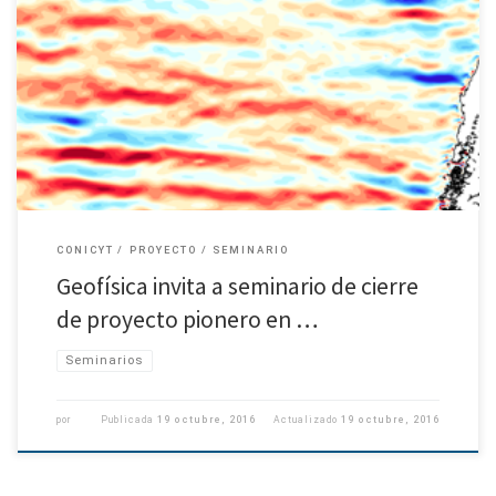
“Remolinos en el Océano Pacífico Sur-Oriental: Caminos Preferidos y
Posibles Impactos” es el nombre del seminario que se realizará mañana
jueves 20 de octubre en la Universidad de Concepción, en […]
CONICYT
PROYECTO
SEMINARIO
Geofísica invita a seminario de cierre
de proyecto pionero en …
Seminarios
por
Publicada
19 octubre, 2016
Actualizado
19 octubre, 2016