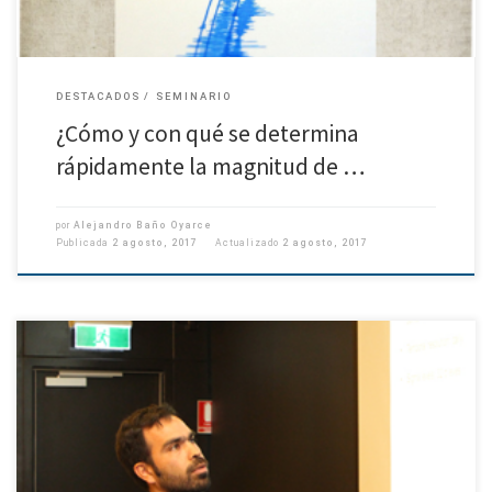
DESTACADOS
SEMINARIO
¿Cómo y con qué se determina
rápidamente la magnitud de …
por
Alejandro Baño Oyarce
Publicada
2 agosto, 2017
Actualizado
2 agosto, 2017
“Fue una oportunidad para mostrar a la comunidad de usuarios ROMS
una de las líneas de investigación que se realiza en el país”. Cristian Salas,
profesor e investigador asociado […]