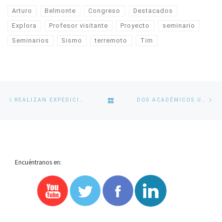
Arturo
Belmonte
Congreso
Destacados
Explora
Profesor visitante
Proyecto
seminario
Seminarios
Sismo
terremoto
Tim
Navegación
Entrada
En
VOLVER
REALIZAN EXPEDICIÓN CIENTÍFICA AL “PÍO XI”, UNO DE LOS POCOS GLACIARES QUE ACUMULAN HIELO
DOS ACADÉMICOS UDEC PARTICIPARÁN EN REUNIÓN DEL PANEL INTERGUBERNAMENTAL SOBRE EL CAMBIO CLIMÁTICO
de
anterior
si
entradas
A
LA
Encuéntranos en:
LISTA
DE
ENTRADAS