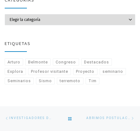
CATEGORÍAS
CATEGORÍAS
ETIQUETAS
Arturo
Belmonte
Congreso
Destacados
Explora
Profesor visitante
Proyecto
seminario
Seminarios
Sismo
terremoto
Tim
Navegación
Entrada
En
VOLVER
INVESTIGADORES DE GEOFÍSICA UDEC PRESENTARON AVANCES EN MONITOREO Y PREDICCIÓN DE EVENTOS
ABRIMOS POSTULACIONES A CURSO DE VERANO 2025
de
anterior
si
entradas
A