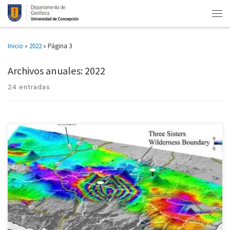
Inicio
»
2022
»
Página 3
Archivos anuales:
2022
24 entradas
Primera etapa cubre volcanes Copahue en Bío Bío, más Llaima, Cordón
Caulle y Chaitén. Departamento de Geofísica de la U. de Concepción,
Sernageomin y el Centro Nacional de Investigación para […]