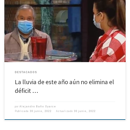
Climatólogo de Geofísica UdeC Juan Inzunza pronostica año normal para
2023. Las lluvias caídas durante este otoño e invierno son débiles como
para considerarlo un año normal de precipitaciones en […]
DESTACADOS
La lluvia de este año aún no elimina el
déficit …
por
Alejandro Baño Oyarce
Publicada
30 junio, 2022
Actualizado
30 junio, 2022