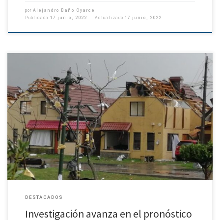
por
Alejandro Baño Oyarce
Publicada
17 junio, 2022
Actualizado
17 junio, 2022
Sigue congelada promesa del gobierno anterior de adquirir radares
meteorológicos. Cumplidos tres años de los tornados que afectaron la
Región del Bío Bío el 30 y 31 de mayo de […]
DESTACADOS
Investigación avanza en el pronóstico