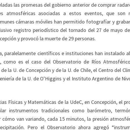
ladas las promesas del gobierno anterior de comprar radar
nes atmosféricas asociadas a estos eventos, que son
comunes cámaras móviles han permitido fotografíar y grabar
lusivo registro periodístico del tornado del 27 de mayo de
cepción y provocó la muerte de 29 personas.
lelamente científicos e instituciones han instalado a
o, como es el caso del Observatorio de Ríos Atmosféric
e la U. de Concepción y de la U. de Chile, el Centro del Cli
geniería de la U. de O’Higgins y el Instituto Argentino de Niv
Físicas y Matemáticas de la UdeC, en Concepción, el pr
talar instrumentos tradicionales como barómetro, termó
r cómo van variando, cada 15 minutos, la presión atmosféri
ecipitación. Pero el Observatorio ahora agregó “instru