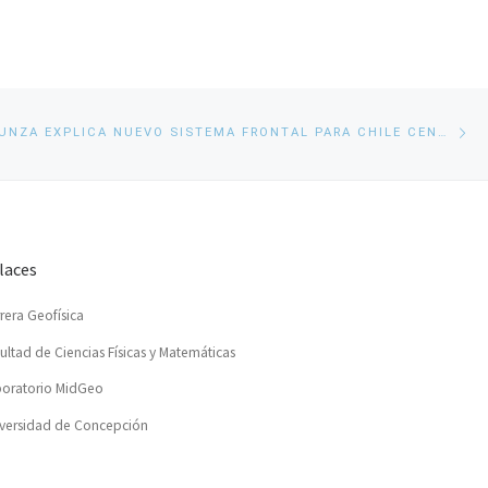
En
DR. JUAN INZUNZA EXPLICA NUEVO SISTEMA FRONTAL PARA CHILE CENTRAL
si
laces
rera Geofísica
ultad de Ciencias Físicas y Matemáticas
oratorio MidGeo
versidad de Concepción