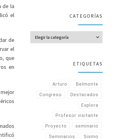
 de la
icó el
CATEGORÍAS
CATEGORÍAS
dar de
rvar el
ro, que
ETIQUETAS
ros en
Arturo
Belmonte
 mejor
Congreso
Destacados
éricos
Explora
Profesor visitante
rnados
Proyecto
seminario
tificó
Seminarios
Sismo