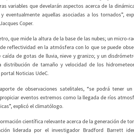
as variables que develarán aspectos acerca de la dinámica
 y eventualmente aquellas asociadas a los tornados”, expl
 Jacques Coper.
ue mide la altura de la base de las nubes; un micro-ra
al de reflectividad en la atmósfera con lo que se puede obse
 caída de gotas de lluvia, nieve y granizo; y un disdrómet
 la distribución de tamaño y velocidad de los hidrometeo
l portal Noticias UdeC.
 aporte de observaciones satelitales, “se podrá tener un
propiciar eventos extremos como la llegada de ríos atmosf
cas”, explicó el climatólogo.
mación científica relevante acerca de la generación de to
ción liderada por el investigador Bradford Barrett iden