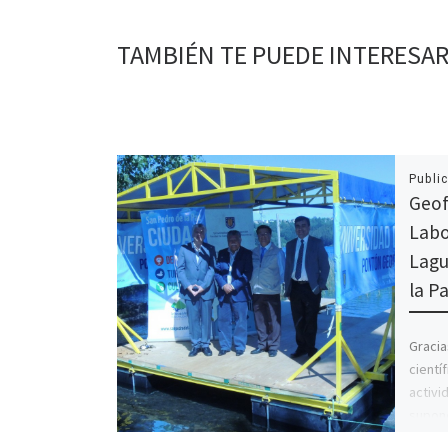
TAMBIÉN TE PUEDE INTERESA
Publi
Geof
Labo
Lagu
la P
Gracia
cient
activ
supone