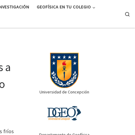
INVESTIGACIÓN
GEOFÍSICA EN TU COLEGIO
Se
s a
ío
Universidad de Concepción
s fríos
Departamento de Geofísica