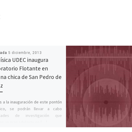
R
cada
5 diciembre, 2013
ísica UDEC inaugura
ratorio Flotante en
na chica de San Pedro de
az
s a la inauguración de este pontón
ífico, se podrán llevar a cabo
idades de investigación que
n un gran adelanto en […]