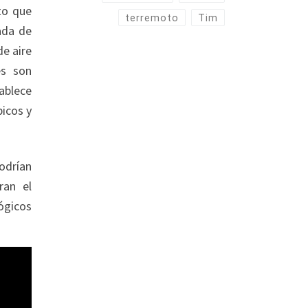
to que
terremoto
Tim
ada de
de aire
es son
ablece
icos y
odrían
ran el
ógicos