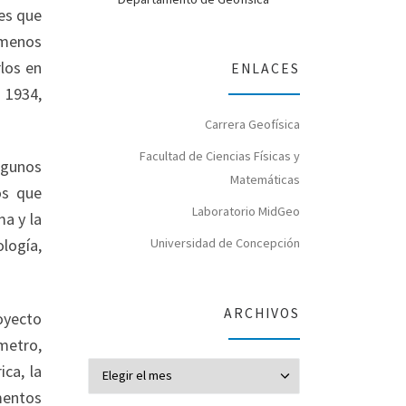
es que
 menos
los en
ENLACES
 1934,
Carrera Geofísica
Facultad de Ciencias Físicas y
lgunos
Matemáticas
os que
Laboratorio MidGeo
ma y la
Universidad de Concepción
ología,
ARCHIVOS
oyecto
metro,
Archivos
ca, la
mentos