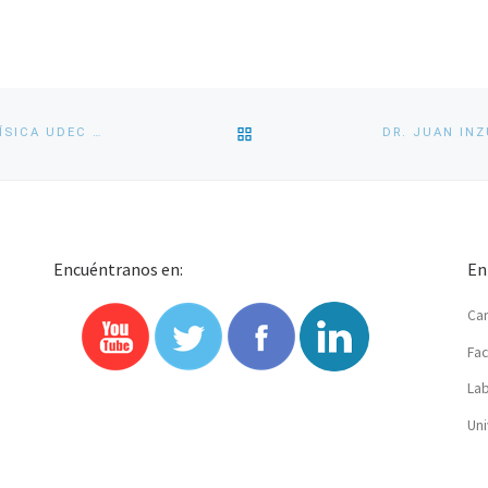
VOLVER
TORMENTAS Y RÍOS ATMOSFÉRICOS: LOS AVANCES DE GEOFÍSICA UDEC EN MONITOREO METEOROLÓGICO
A
LA
Encuéntranos en:
En
LISTA
Car
DE
Fac
ENTRADAS
Lab
Uni