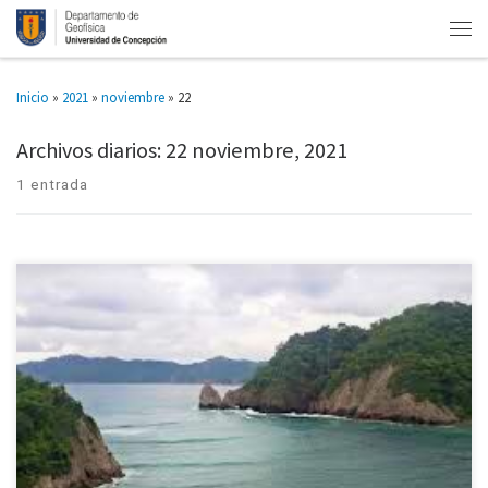
Inicio
»
2021
»
noviembre
»
22
Archivos diarios:
22 noviembre, 2021
1 entrada
Se realizará del 10 al 21 de enero. Debido a su relevancia científica y a la
masividad alcanzada en enero pasado, es que el mismo mes de 2022 se
realizará […]