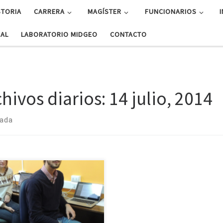
STORIA
CARRERA
MAGÍSTER
FUNCIONARIOS
UAL
LABORATORIO MIDGEO
CONTACTO
chivos diarios:
14 julio, 2014
rada
lina Parada realiza estadía de
stigación en Seattle Una agitada
da tendrá la profesora Carolina
da en su estadía en Seattle,
e el 7 al 25 de julio, donde