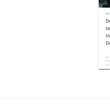
part
DE
D
s
I
D
por
Pu
Ac