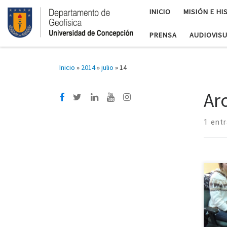
INICIO
MISIÓN E HI
PRENSA
AUDIOVIS
Inicio
»
2014
»
julio
»
14
Ar
1 ent
Caro
inve
agen
Para
desd