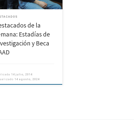
icipará […]
STACADOS
estacados de la
emana: Estadías de
nvestigación y Beca
AAD
blicada
14 julio, 2014
tualizado
14 agosto, 2024