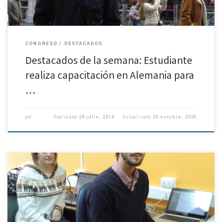
CONGRESO
DESTACADOS
Destacados de la semana: Estudiante
realiza capacitación en Alemania para
…
por
Publicada
28 julio, 2014
Actualizado
20 octubre, 2025
Carolina Parada realiza estadía de investigación en Seattle Una agitada
agenda tendrá la profesora Carolina Parada en su estadía en Seattle, desde