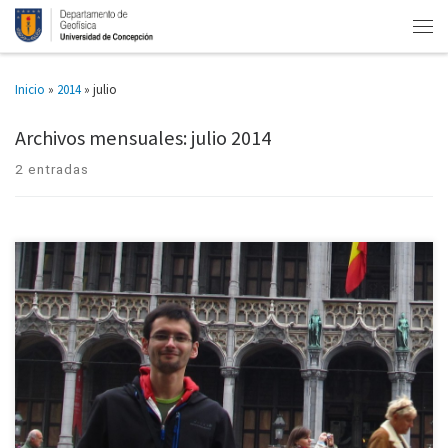
Inicio
»
2014
»
julio
Archivos mensuales:
julio 2014
2 entradas
Estudiante de Geofísica realiza capacitación en Alemania para el manejo
de Radares Marinos Durante el mes de mayo, James Morales Lasalle,
estudiante de Geofísica de la UDEC, tuvo la oportunidad […]