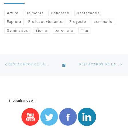
Arturo
Belmonte
Congreso
Destacados
Explora
Profesor visitante
Proyecto
seminario
Seminarios
Sismo
terremoto
Tim
Navegación
Entrada
En
VOLVER
DESTACADOS DE LA SEMANA: CONGRESO, PUNTO LIMPIO Y OTROS
DESTACADOS DE LA SEMANA: ESTADÍAS DE INVESTIGACIÓN Y BECA DAAD
de
anterior
si
entradas
A
LA
Encuéntranos en:
LISTA
DE
ENTRADAS