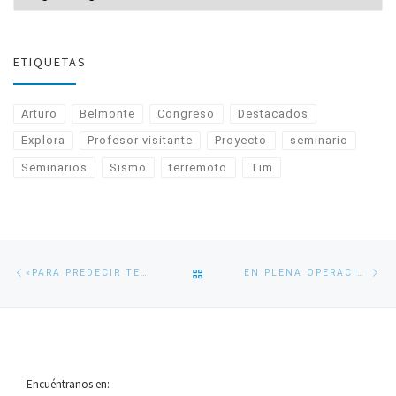
ETIQUETAS
Arturo
Belmonte
Congreso
Destacados
Explora
Profesor visitante
Proyecto
seminario
Seminarios
Sismo
terremoto
Tim
Navegación
Entrada
En
VOLVER
«PARA PREDECIR TERREMOTOS AÚN FALTAN DATOS CONFIABLES»
EN PLENA OPERACIÓN ESTÁ SISTEMA DE INFORMACIÓN OCEANOGRÁFICA CHONOS EN LOS LAGOS Y AYSÉN
de
anterior
si
entradas
A
LA
Encuéntranos en:
LISTA