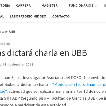
STORIA
CARRERA
MAGÍSTER
FUNCIONARIOS
UAL
LABORATORIO MIDGEO
CONTACTO
arla en UBB
EMBRE
as dictará charla en UBB
do
18 noviembre, 2013
ristian Salas, Investigador Asociado del DGEO, fue invitado
el Biobío a dictar la charla
“Modelación hidrodinámica d
loé”
, actividad que se realizará mañana martes 12 de novie
n la Sala ABP (Segundo piso – Facultad de Ciencias UBB). Se i
resados a participar de esta actividad.