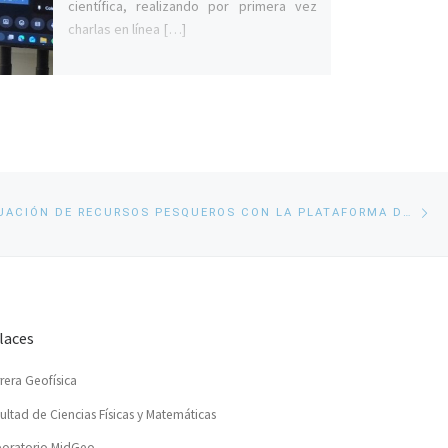
científica, realizando por primera vez
charlas en línea […]
En
CURSO «EVALUACIÓN DE RECURSOS PESQUEROS CON LA PLATAFORMA DE MODELADO STOCK SYNTHESIS”
si
laces
rera Geofísica
ultad de Ciencias Físicas y Matemáticas
oratorio MidGeo