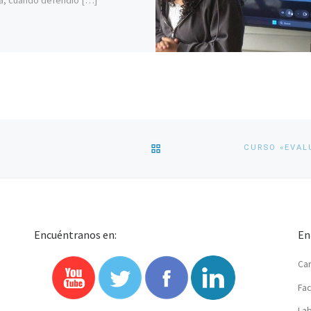
VOLVER
A
LA
Encuéntranos en:
En
LISTA
Car
DE
Fac
ENTRADAS
Lab