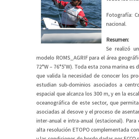
Fotografía: C
nacional.
Resumen:
Se realizó u
modelo ROMS_AGRIF para el área geográfica q
72°W – 76°5’W). Toda esta zona marina es de 
que valida la necesidad de conocer los proc
estudian sub-dominios asociados a centro
espacial que alcanza los 300 m, y en la esca
oceanográfica de este sector, que permita 
asociadas al desove y el proceso de asentam
inter-anual e intra-anual (estacional). Para
alta resolución ETOPO complementada con d
y las condiciones de borde dadas por ECCO pa