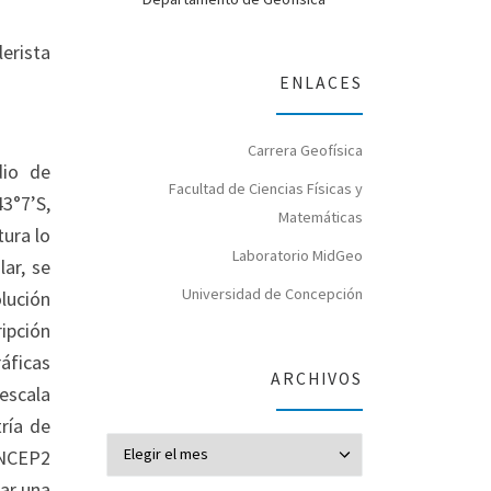
erista
ENLACES
Carrera Geofísica
dio de
Facultad de Ciencias Físicas y
43°7’S,
Matemáticas
tura lo
Laboratorio MidGeo
lar, se
Universidad de Concepción
lución
ripción
áficas
ARCHIVOS
 escala
tría de
Archivos
 NCEP2
zar una