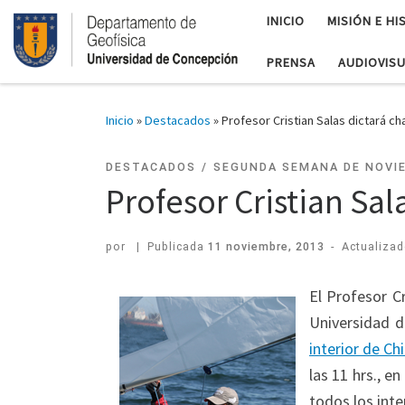
INICIO
MISIÓN E HI
PRENSA
AUDIOVIS
Inicio
»
Destacados
»
Profesor Cristian Salas dictará ch
DESTACADOS
SEGUNDA SEMANA DE NOVI
Profesor Cristian Sal
por
|
Publicada
11 noviembre, 2013
-
Actualiza
El Profesor C
Universidad d
interior de Chi
las 11 hrs., e
todos los inte