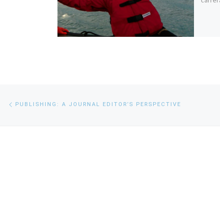
Navegación
Entrada
PUBLISHING: A JOURNAL EDITOR’S PERSPECTIVE
anterior
de
entradas