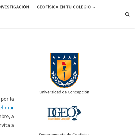
INVESTIGACIÓN
GEOFÍSICA EN TU COLEGIO
Se
Universidad de Concepción
 por la
el mar
mbre, a
nvita a
Departamento de Geofísica