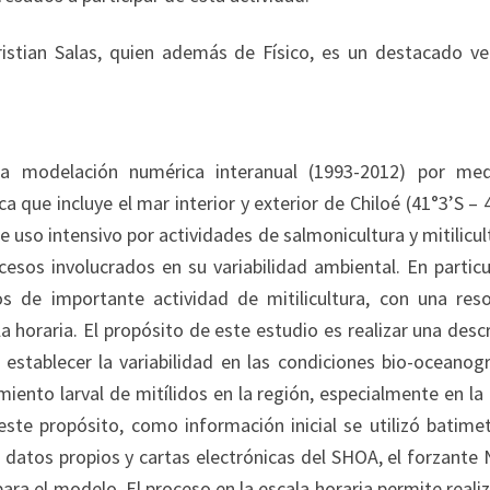
ristian Salas, quien además de Físico, es un destacado vel
na modelación numérica interanual (1993-2012) por me
ue incluye el mar interior y exterior de Chiloé (41°3’S – 
uso intensivo por actividades de salmonicultura y mitilicul
esos involucrados en su variabilidad ambiental. En particu
s de importante actividad de mitilicultura, con una reso
la horaria. El propósito de este estudio es realizar una desc
establecer la variabilidad en las condiciones bio-oceanogr
iento larval de mitílidos en la región, especialmente en la
 este propósito, como información inicial se utilizó batime
atos propios y cartas electrónicas del SHOA, el forzante
ra el modelo. El proceso en la escala horaria permite reali