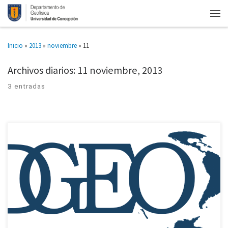
Inicio
»
2013
»
noviembre
»
11
Archivos diarios:
11 noviembre, 2013
3 entradas
La alumna María Jesús Sánchez, estudiante de la Escuela Técnica
Superior de Ingenieros en Topografía, Geodesia y Cartografía (ETSITGC), de
la Universidad Politécnica de Madrid (España), invita a los miembros […]