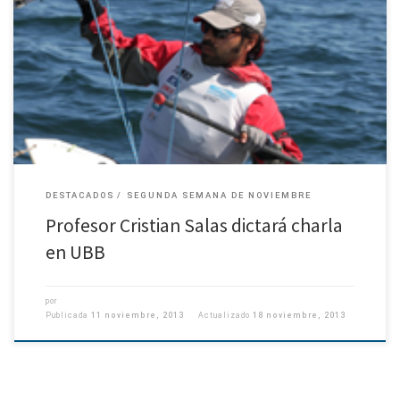
El Profesor Cristian Salas, Investigador Asociado del DGEO, fue invitado por
la Universidad del Biobío a dictar la charla “Modelación hidrodinámica
del mar interior de Chiloé”, actividad que se realizará […]
DESTACADOS
SEGUNDA SEMANA DE NOVIEMBRE
Profesor Cristian Salas dictará charla
en UBB
por
Publicada
11 noviembre, 2013
Actualizado
18 noviembre, 2013