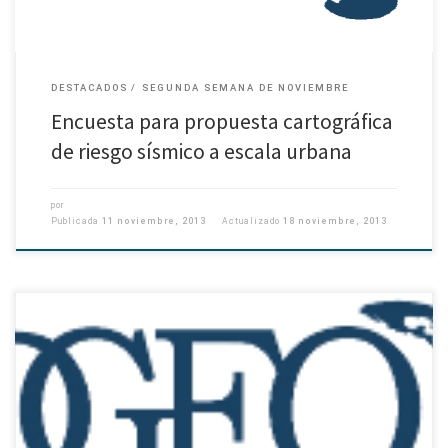
DESTACADOS
SEGUNDA SEMANA DE NOVIEMBRE
Encuesta para propuesta cartográfica
de riesgo sísmico a escala urbana
por
Publicada
11 noviembre, 2013
Actualizado
18 noviembre, 2013
En el marco de la Escuela de Verano 2014, el Programa de Magíster en
Ciencias con Mención en Pesquerías, invita a participar del curso de
postgrado “Evaluación de recursos pesqueros […]