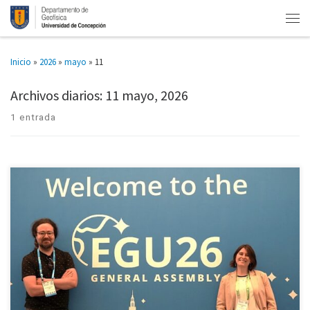
Inicio
»
2026
»
mayo
»
11
Archivos diarios:
11 mayo, 2026
1 entrada
En el marco de la Asamblea General de la Unión Europea de Geociencias
(EGU) 2026, que se celebró del 3 al 8 de mayo en el Centro de Congresos de
[…]