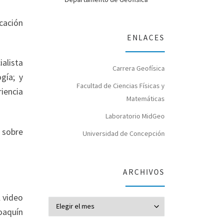
icación
ENLACES
alista
Carrera Geofísica
gía; y
Facultad de Ciencias Físicas y
iencia
Matemáticas
Laboratorio MidGeo
n sobre
Universidad de Concepción
ARCHIVOS
l video
Archivos
oaquín