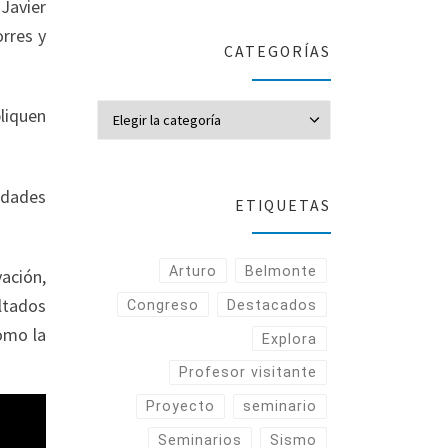
 Javier
orres y
CATEGORÍAS
CATEGORÍAS
liquen
vidades
ETIQUETAS
Arturo
Belmonte
vación,
ltados
Congreso
Destacados
omo la
Explora
Profesor visitante
Proyecto
seminario
Seminarios
Sismo