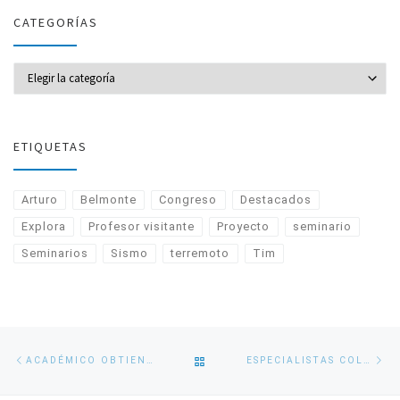
CATEGORÍAS
CATEGORÍAS
ETIQUETAS
Arturo
Belmonte
Congreso
Destacados
Explora
Profesor visitante
Proyecto
seminario
Seminarios
Sismo
terremoto
Tim
Navegación
Entrada
En
VOLVER
ACADÉMICO OBTIENE DOCTORADO EN ENERGÍAS CON INVESTIGACIÓN SOBRE EL POTENCIAL EÓLICO EN AMÉRICA DEL SUR
ESPECIALISTAS COLABORAN EN MODELO DE CONECTIVIDAD MARINA
de
anterior
si
entradas
A