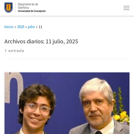
Inicio
»
2025
»
julio
»
11
Archivos diarios:
11 julio, 2025
1 entrada
El reconocimiento se le otorga a los estudiantes con el promedio más alto
de su promoción tras haber cursado de manera continua y sin
reprobaciones la totalidad de su carrera […]