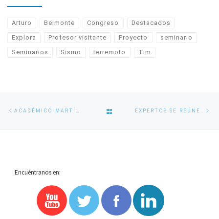
Arturo
Belmonte
Congreso
Destacados
Explora
Profesor visitante
Proyecto
seminario
Seminarios
Sismo
terremoto
Tim
Navegación
Entrada
En
VOLVER
ACADÉMICO MARTÍN JACQUES PARTICIPA EN LA QUINTA ESCUELA DE VERANO DEL CR2
EXPERTOS SE REÚNEN EN CONCEPCIÓN PARA AVANZAR EN MODELACIÓN OCEÁNICA
de
anterior
si
entradas
A
LA
Encuéntranos en:
LISTA
DE
ENTRADAS