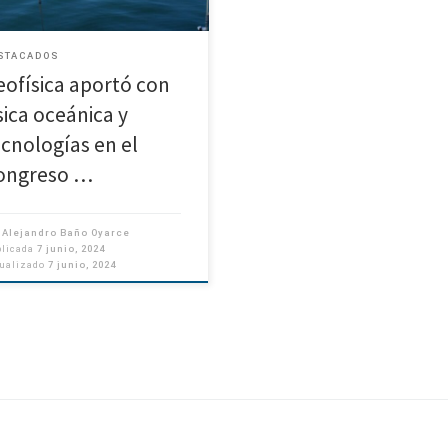
física de la Universidad de
epción en el 43° […]
STACADOS
eofísica aportó con
sica oceánica y
ecnologías en el
ongreso …
r
Alejandro Baño Oyarce
blicada
7 junio, 2024
tualizado
7 junio, 2024