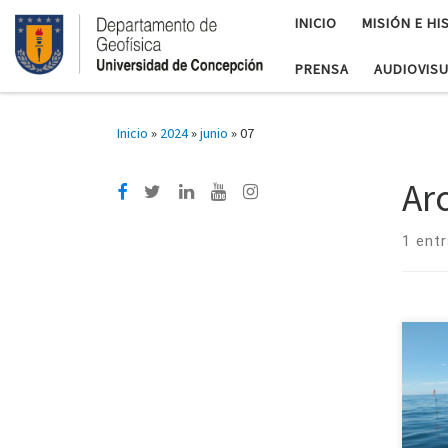
INICIO
MISIÓN E HI
PRENSA
AUDIOVIS
Inicio
»
2024
»
junio
»
07
Ar
1 ent
Acad
de m
cono
estu
aca