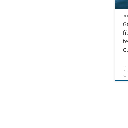
Geo
Conc
DE
G
fí
t
C
po
Pu
Ac