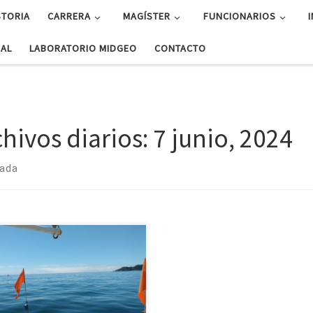
STORIA
CARRERA
MAGÍSTER
FUNCIONARIOS
UAL
LABORATORIO MIDGEO
CONTACTO
chivos diarios:
7 junio, 2024
rada
émicos, titulados y estudiantes
agíster. Diversos aportes al
cimiento científico realizaron
diantes de magíster, geofísicos y
démicos del Departamento de