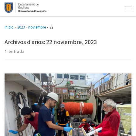
Inicio
»
2023
»
noviembre
»
22
Archivos diarios:
22 noviembre, 2023
1 entrada
Proyecto aporta al estudio del clima y del medio ambiente marino. El
coordinador de la iniciativa, Dr. Oscar Pizarro Arriagada, destacó la
adquisición de instrumental para la calibración de sensores […]