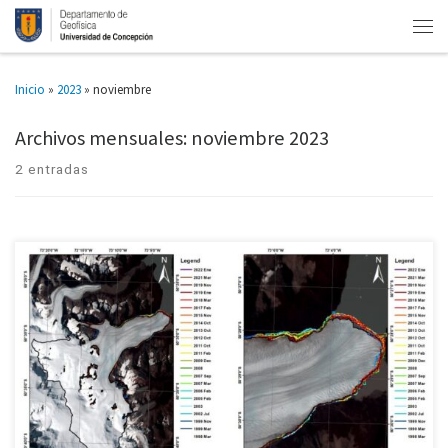
Inicio
»
2023
»
noviembre
Archivos mensuales:
noviembre 2023
2 entradas
Glaciar Upsala perdió 9% en 25 años y Perito Moreno ha decrecido desde
2018 Los glaciares Perito Moreno y Upsala, ambos del Campo de Hielos Sur,
han perdido hielo sostenidamente […]