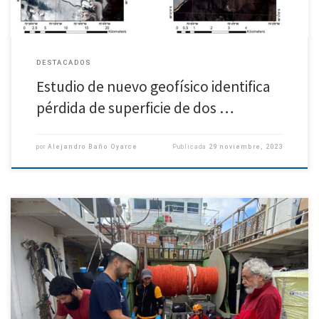
DESTACADOS
Estudio de nuevo geofísico identifica
pérdida de superficie de dos …
por
Alejandro Baño Oyarce
Publicada
29 noviembre, 2023
Proyecto aporta al estudio del clima y del medio ambiente marino. El
coordinador de la iniciativa, Dr. Oscar Pizarro Arriagada, destacó la
adquisición de instrumental para la calibración de sensores […]