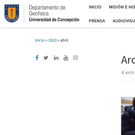
INICIO
MISIÓN E HI
PRENSA
AUDIOVIS
Inicio
»
2023
»
abril
Ar
4 ent
Estu
sus t
coor
pro
educ