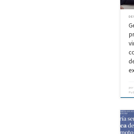
Geof
[…]
DE
Ge
p
v
c
d
e
po
Pu
Expe
Belm