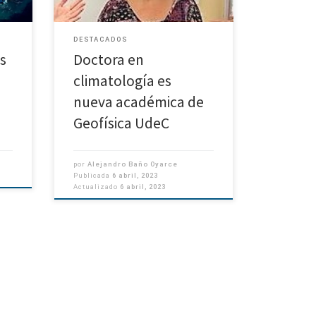
Geofísica, […]
DESTACADOS
s
Doctora en
climatología es
nueva académica de
Geofísica UdeC
por
Alejandro Baño Oyarce
Publicada
6 abril, 2023
Actualizado
6 abril, 2023