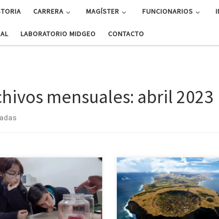
STORIA
CARRERA
MAGÍSTER
FUNCIONARIOS
UAL
LABORATORIO MIDGEO
CONTACTO
chivos mensuales:
abril 2023
radas
diantes y profesores expondrán
Nueva investigación refutaría la 
rabajos en feria científica. Tras la
del “ecocidio”. Dr. Rodrigo Abarc
dinación previa entre profesores y
Río, investigador de Geofísica 
fesoras de establecimientos
Universidad de Concepción, fue 
acionales y el Departamento de
del trabajo científico publica