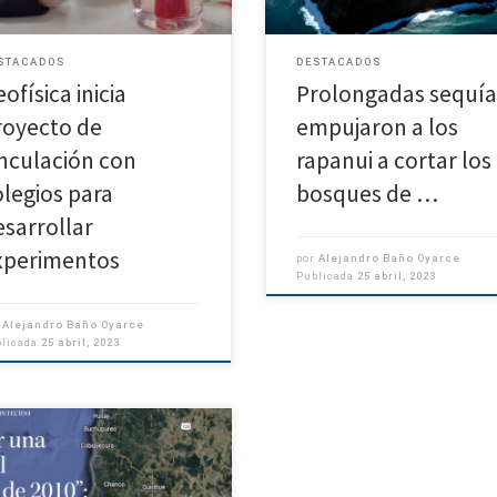
ísica, durante abril y mayo los
prestigiosa revista y […]
STACADOS
DESTACADOS
ofísica inicia
Prolongadas sequía
royecto de
empujaron a los
inculación con
rapanui a cortar los
olegios para
bosques de …
esarrollar
xperimentos
por
Alejandro Baño Oyarce
Publicada
25 abril, 2023
r
Alejandro Baño Oyarce
blicada
25 abril, 2023
rto de Geofísica UdeC Arturo
onte se refiere a último sismo en