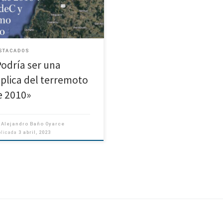
Bío
STACADOS
Podría ser una
éplica del terremoto
e 2010»
r
Alejandro Baño Oyarce
blicada
3 abril, 2023