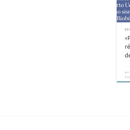
Bío 
DE
«
r
d
po
Pu