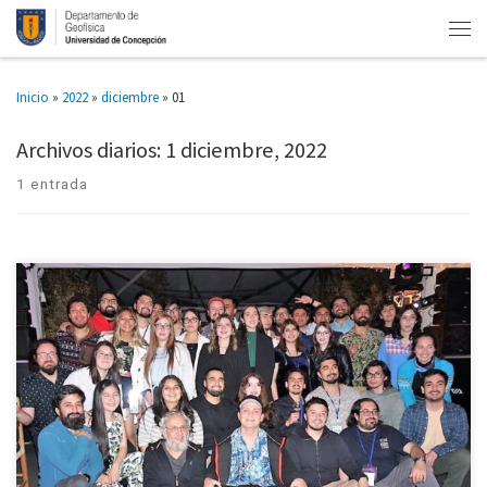
Inicio
»
2022
»
diciembre
»
01
Archivos diarios:
1 diciembre, 2022
1 entrada
Estudiantes de la carrera y del magíster, titulados y académicos. Con una
delegación de más de 40 académicos, titulados, estudiantes de magíster y
de la carrera estuvo representado el Departamento […]