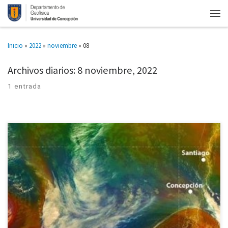
Inicio
»
2022
»
noviembre
»
08
Archivos diarios:
8 noviembre, 2022
1 entrada
Estudios: grado académico de doctor(a) en meteorología, climatología,
ciencias atmosféricas, geofísica, física o algún campo relacionado.
Información y link de postulación, aquí:
https://udec.trabajando.cl/empleos/ofertas/5354926/Cod–FCM-05–
Academico–Jornada-completa-.html