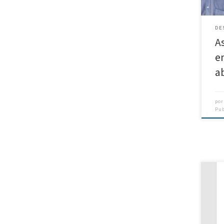
DE
A
en
a
po
Pu