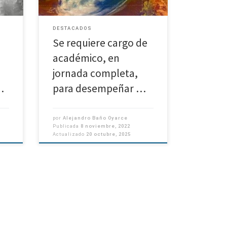
postulación, aquí:
https://udec.trabajando.cl/empleos/of
ertas/5354926/Cod–FCM-05–
DESTACADOS
Academico–Jornada-completa-.html
Se requiere cargo de
académico, en
jornada completa,
…
para desempeñar …
por
Alejandro Baño Oyarce
Publicada
8 noviembre, 2022
Actualizado
20 octubre, 2025