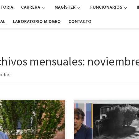
STORIA
CARRERA
MAGÍSTER
FUNCIONARIOS
UAL
LABORATORIO MIDGEO
CONTACTO
chivos mensuales:
noviembre
radas
r. Andrés Sepúlveda, docente de la
ultad de Ciencias Físicas y
máticas, ha impartido dos cursos
ngües en la carrera de Geofísica,
 acceder al fondo de apoyo a […]