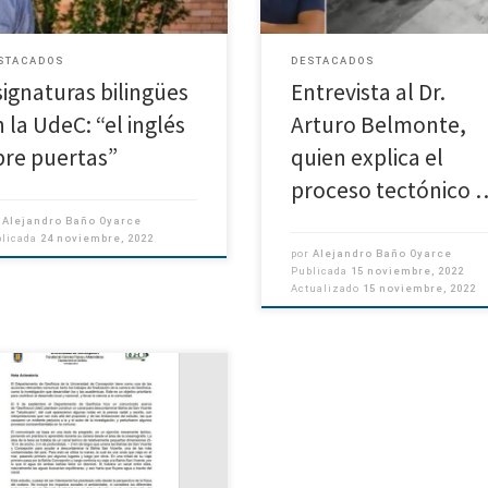
STACADOS
DESTACADOS
signaturas bilingües
Entrevista al Dr.
 la UdeC: “el inglés
Arturo Belmonte,
bre puertas”
quien explica el
proceso tectónico 
r
Alejandro Baño Oyarce
blicada
24 noviembre, 2022
por
Alejandro Baño Oyarce
Publicada
15 noviembre, 2022
Actualizado
15 noviembre, 2022