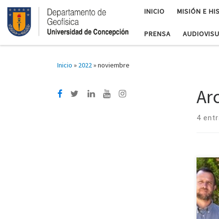
INICIO
MISIÓN E HI
PRENSA
AUDIOVIS
Inicio
»
2022
»
noviembre
Ar
4 ent
El D
Fac
Mate
bili
tras