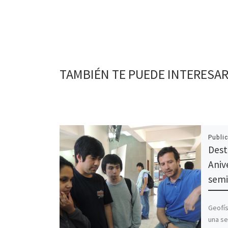
TAMBIÉN TE PUEDE INTERESA
Publi
Dest
Aniv
semi
Geofís
una se