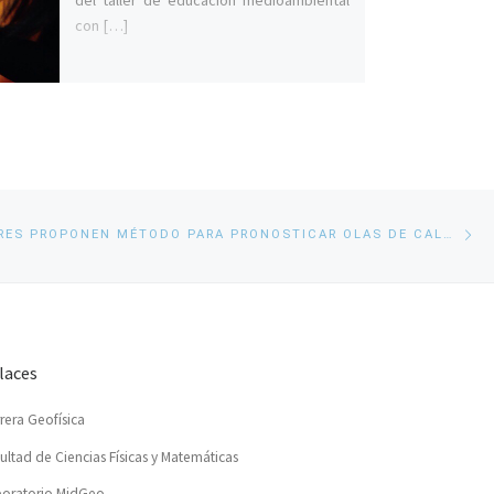
con […]
En
INVESTIGADORES PROPONEN MÉTODO PARA PRONOSTICAR OLAS DE CALOR EN CHILE CENTRAL
si
laces
rera Geofísica
ultad de Ciencias Físicas y Matemáticas
oratorio MidGeo