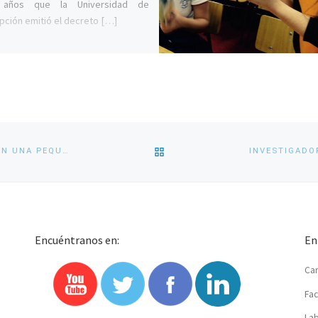
 años que la Universidad de
ción emitió el decreto […]
VOLVER
ESTUDIO REVELA UNA REDUCCIÓN CONTINUA DEL CAUDAL EN UNA PEQUEÑA CUENCA DE ÑUBLE DEBIDO AL CAMBIO CLIMÁTICO
A
LA
Encuéntranos en:
En
LISTA
Car
DE
Fac
ENTRADAS
Lab