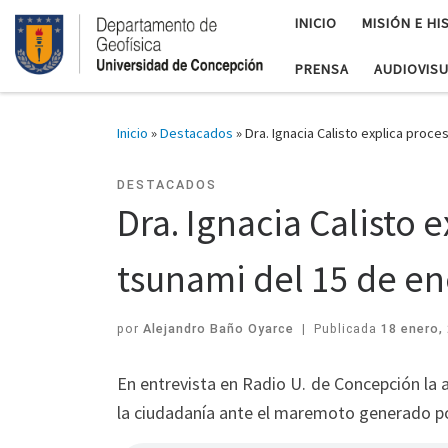
INICIO
MISIÓN E HI
PRENSA
AUDIOVIS
Inicio
»
Destacados
»
Dra. Ignacia Calisto explica proc
DESTACADOS
Dra. Ignacia Calisto 
tsunami del 15 de e
por
Alejandro Baño Oyarce
|
Publicada
18 enero,
En entrevista en Radio U. de Concepción la
la ciudadanía ante el maremoto generado por