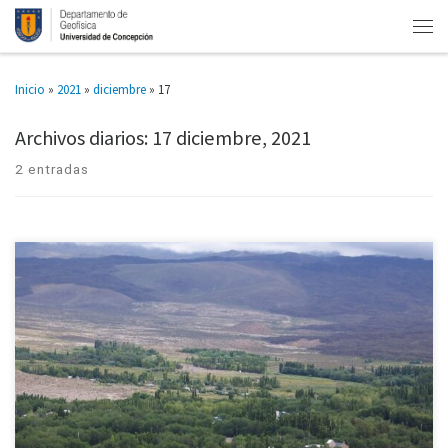
Inicio
»
2021
»
diciembre
»
17
Archivos diarios:
17 diciembre, 2021
2 entradas
Situación del Estero Batuco puede ser extrapolada a la zona central de
Chile. Trabajo multidisciplinario liderado por estudiante de Geofísica de la
Universidad de Concepción modeló el caudal desde 1975 […]