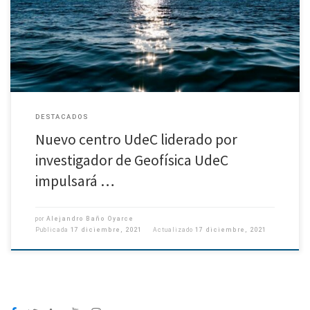
Facultad de Ciencias Físicas y Matemáticas encabeza propuesta
tecnológica que permitirá a científicos de Chile y de otros países de la […]
DESTACADOS
Nuevo centro UdeC liderado por
investigador de Geofísica UdeC
impulsará …
por
Alejandro Baño Oyarce
Publicada
17 diciembre, 2021
Actualizado
17 diciembre, 2021