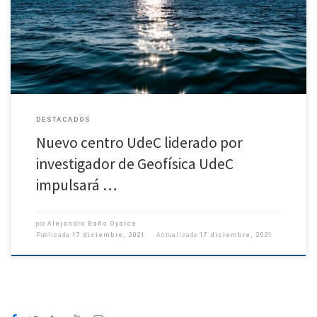
Facultad de Ciencias Físicas y Matemáticas encabeza propuesta
tecnológica que permitirá a científicos de Chile y de otros países de la […]
DESTACADOS
Nuevo centro UdeC liderado por
investigador de Geofísica UdeC
impulsará …
por
Alejandro Baño Oyarce
Publicada
17 diciembre, 2021
Actualizado
17 diciembre, 2021