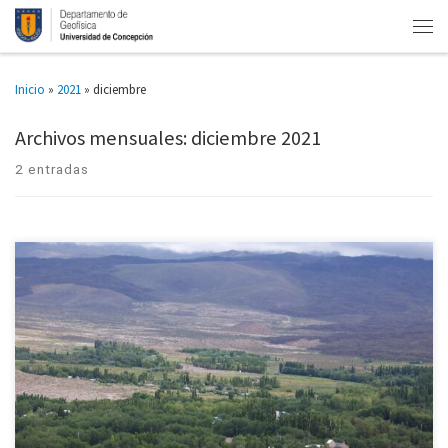
Inicio
»
2021
»
diciembre
Archivos mensuales:
diciembre 2021
2 entradas
Situación del Estero Batuco puede ser extrapolada a la zona central de
Chile. Trabajo multidisciplinario liderado por estudiante de Geofísica de la
Universidad de Concepción modeló el caudal desde 1975 […]