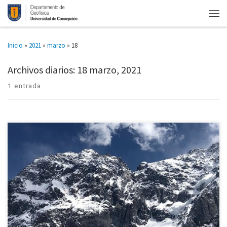
Inicio
»
2021
»
marzo
»
18
Archivos diarios:
18 marzo, 2021
1 entrada
Geografía y Geofísica UdeC organizan Congreso el 18 y el 19 de marzo. Los
Departamentos de Geografía y de Geofísica de la Universidad de
Concepción están organizando el Tercer Congreso […]