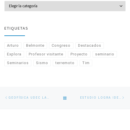
CATEGORÍAS
ETIQUETAS
Arturo
Belmonte
Congreso
Destacados
Explora
Profesor visitante
Proyecto
seminario
Seminarios
Sismo
terremoto
Tim
Navegación
Entrada
En
VOLVER
GEOFÍSICA UDEC LAMENTA FALLECIMIENTO DEL PROFESOR NELSON SILVA SANDOVAL
ESTUDIO LOGRA IDENTIFICAR LLUVIA CAÍDA ENTRE 2000 Y 2011 EN CHILE CENTRAL
de
anterior
si
entradas
A
LA