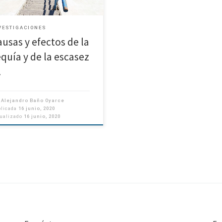
VESTIGACIONES
ausas y efectos de la
equía y de la escasez
…
r
Alejandro Baño Oyarce
blicada
16 junio, 2020
tualizado
16 junio, 2020