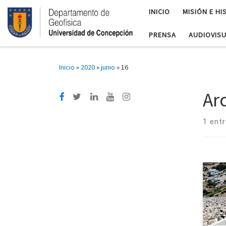
INICIO
MISIÓN E HI
PRENSA
AUDIOVIS
Inicio
»
2020
»
junio
»
16
Ar
1 ent
Dr.
Geof
hídr
y pr
gesti