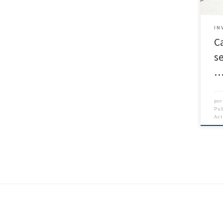
IN
C
s
po
Pu
Ac