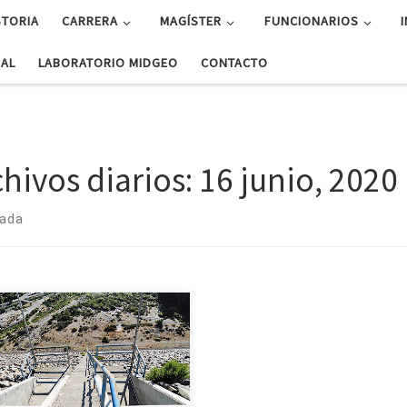
STORIA
CARRERA
MAGÍSTER
FUNCIONARIOS
UAL
LABORATORIO MIDGEO
CONTACTO
chivos diarios:
16 junio, 2020
rada
 Rodrigo Abarca del Río, de
ísica UdeC, explica la situación
ica actual y próxima en el mundo,
opone cambios drásticos en la
ón del agua, en los estilos […]