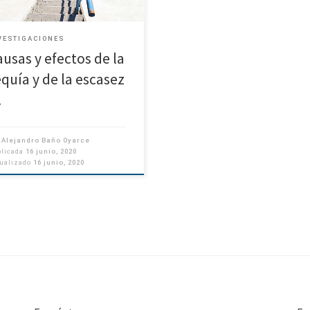
VESTIGACIONES
ausas y efectos de la
equía y de la escasez
…
r
Alejandro Baño Oyarce
blicada
16 junio, 2020
tualizado
16 junio, 2020