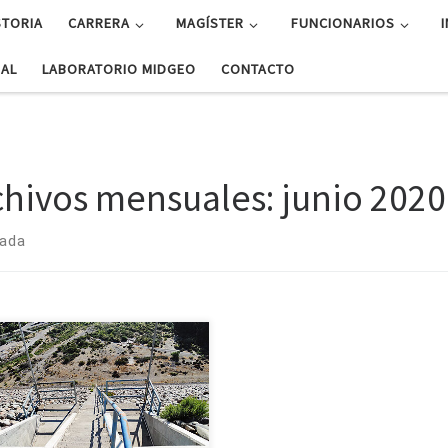
STORIA
CARRERA
MAGÍSTER
FUNCIONARIOS
UAL
LABORATORIO MIDGEO
CONTACTO
chivos mensuales:
junio 2020
rada
 Rodrigo Abarca del Río, de
ísica UdeC, explica la situación
ica actual y próxima en el mundo,
opone cambios drásticos en la
ón del agua, en los estilos […]