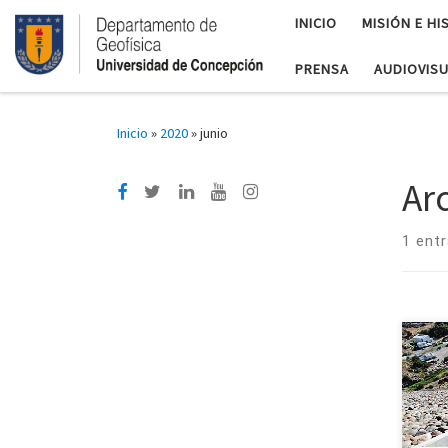
INICIO
MISIÓN E HI
PRENSA
AUDIOVIS
Inicio
»
2020
»
junio
Ar
1 ent
Dr.
Geof
hídr
y pr
gesti