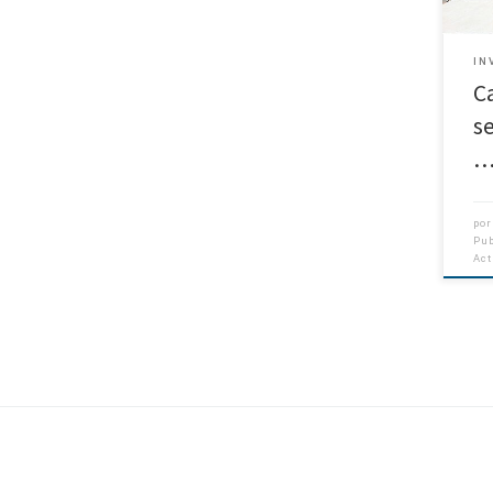
IN
C
s
po
Pu
Ac