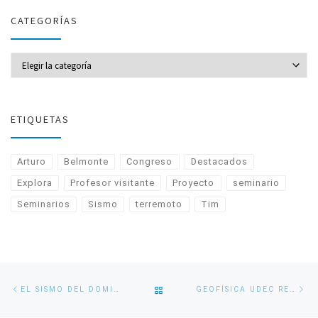
CATEGORÍAS
CATEGORÍAS
ETIQUETAS
Arturo
Belmonte
Congreso
Destacados
Explora
Profesor visitante
Proyecto
seminario
Seminarios
Sismo
terremoto
Tim
Navegación
Entrada
En
VOLVER
EL SISMO DEL DOMINGO FUE UNA “RÉPLICA TARDÍA” DEL TERREMOTO DE 2010
GEOFÍSICA UDEC REALIZA PROPUESTAS PARA MEJORAR EL PAÍS Y LA PROPIA UNIVERSIDAD
de
anterior
si
entradas