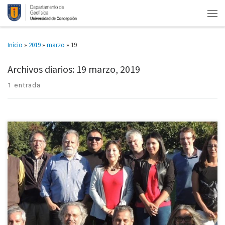
Inicio
»
2019
»
marzo
»
19
Archivos diarios:
19 marzo, 2019
1 entrada
Durante dos días los académicos(as) y funcionarios(as) del Departamento
de Geofísica de la Universidad de Concepción se reunieron para evaluar lo
realizado durante 2018 y proyectar acciones y planes para […]