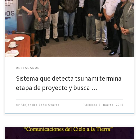
Observatorio del Departamento de Geofísica de la U. de Concepción A su
actual labor de monitoreo de tsunami y marejadas, puede sumar la
detección de marejadas, seguimiento de derrames de […]
DESTACADOS
Sistema que detecta tsunami termina
etapa de proyecto y busca …
por
Alejandro Baño Oyarce
Publicada
21 marzo, 2018