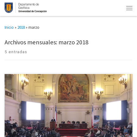
Inicio
»
2018
»
marzo
Archivos mensuales:
marzo 2018
5 entradas
Conferencia internacional sobre monitoreo satelital del agua. La directora
del Centro Eula de la U. de Concepción, Dra. Alejandra Stehr, destacó que la
situación se agravará con la menor precipitación […]