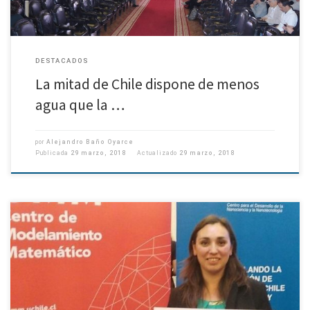
DESTACADOS
La mitad de Chile dispone de menos
agua que la …
por
Alejandro Baño Oyarce
Publicada
29 marzo, 2018
Actualizado
29 marzo, 2018
Doctora en ciencias geofísicas Ignacia Calisto Burgos realiza una
destacada labor en modelación de tsunami y desde el Observatorio del
Océano del Departamento de Geofísica de esta casa de estudios. […]