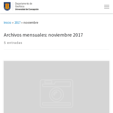
Inicio
»
2017
»
noviembre
Archivos mensuales:
noviembre 2017
5 entradas
En dos destacados congresos realizados en Chile participó el Dr. Alberto
Foppiano durante las últimas semanas, en los cuales presentó trabajos
relacionados con estudios de la alta atmósfera, uno desarrollado […]