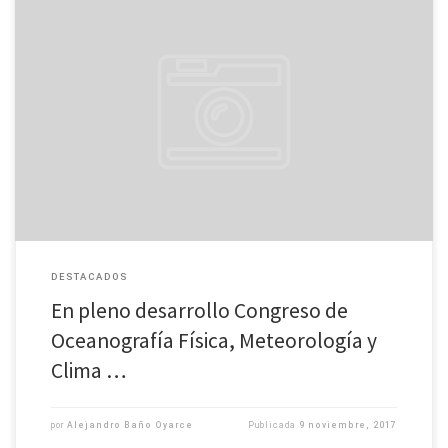
Tras la conferencia inaugural del lunes, en pleno desarrollo se encuentra
este jueves 9 de noviembre el Congreso de Oceanografía Física,
Meteorología y Clima del Pacífico Sur Oriental, en su […]
DESTACADOS
En pleno desarrollo Congreso de
Oceanografía Física, Meteorología y
Clima …
por
Alejandro Baño Oyarce
Publicada
9 noviembre, 2017