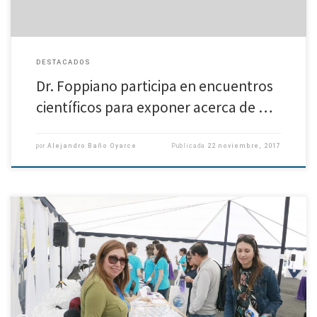
DESTACADOS
Dr. Foppiano participa en encuentros
científicos para exponer acerca de …
por
Alejandro Baño Oyarce
Publicada
22 noviembre, 2017
Cinco académicos y cuatro estudiantes y un asistente de investigación del
Departamento de Geofísica participaron en el Quinto Congreso de
Oceanografía Física, Meteorología y Clima del Pacífico Sur Oriental, que
[…]