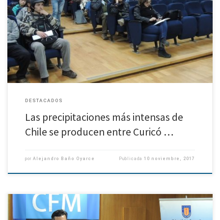
Los Andes son clave para entender por qué la lluvia no es más intensa en el
sur. Experto de Geofísica de la Universidad de Concepción explicó que estas
precipitaciones generan […]
DESTACADOS
Las precipitaciones más intensas de
Chile se producen entre Curicó …
por
Alejandro Baño Oyarce
Publicada
10 noviembre, 2017