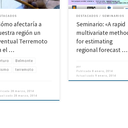
STACADOS
DESTACADOS
SEMINARIOS
Cómo afectaría a
Seminario: «A rapid
uestra región un
multivariate metho
ventual Terremoto
for estimating
n el …
regional forecast …
rturo
Belmonte
por
ismo
terremoto
Publicada
8 enero, 2014
Actualizado
9 enero, 2014
blicada
28 marzo, 2014
tualizado
28 marzo, 2014