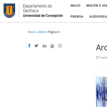
INICIO
MISIÓN E HI
PRENSA
AUDIOVIS
Inicio
»
2014
»
Página 4
Ar
21 en
Ante
terr
los 
podr
tsun