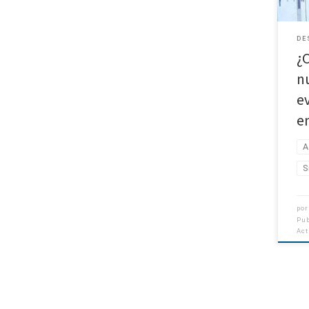
DE
¿
n
e
e
A
S
por
Pu
Ac