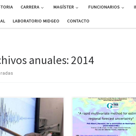
STORIA
CARRERA
MAGÍSTER
FUNCIONARIOS
UAL
LABORATORIO MIDGEO
CONTACTO
chivos anuales:
2014
tradas
 el escenario de un eventual
Se invita a todos los interesa
emoto en la zona norte del país,
participar en el seminario « A 
habitantes de las costas del Biobío
multivariate method for estim
ían recibir una primera ola de
regional forecast uncertainty «, q
ami, luego de tres […]
realizará en el contexto de la […]