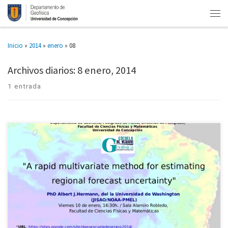
Inicio
»
2014
»
enero
»
08
Archivos diarios:
8 enero, 2014
1 entrada
Se invita a todos los interesados a participar en el seminario « A rapid
multivariate method for estimating regional forecast uncertainty «, que se
realizará en el contexto de la […]