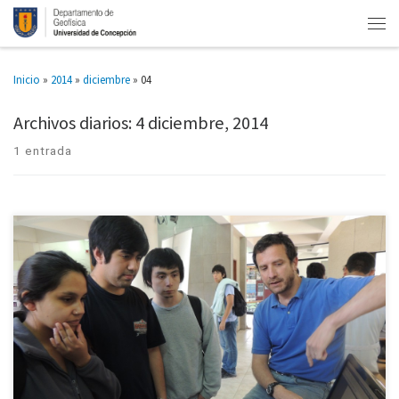
Inicio
»
2014
»
diciembre
»
04
Archivos diarios:
4 diciembre, 2014
1 entrada
Geofísica conmemoró su aniversario con una semana llena de actividades
Hace ya ocho años que la Universidad de Concepción emitió el decreto que
creaba la carrera de Geofísica en el […]